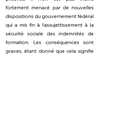
fortement menacé par de nouvelles 
dispositions du gouvernement fédéral 
qui a mis fin à l’assujettissement à la 
sécurité sociale des indemnités de 
formation. Les conséquences sont 
graves, étant donné que cela signifie 
la fin des cotisations de sécurité 
sociale et donc la fin de l'ouverture 
des droits aux allocations de 
chômage, aux indemnités de maladie, 
aux allocations familiales pour salariés 
ou encore à la pension. Ecolo 
s'indigne et dénonce cette action du 
gouvernement qui accentue la 
précarisation d'un public déjà 
fortement fragilisé.