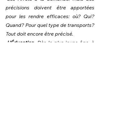
précisions doivent être apportées 
pour les rendre efficaces: où? Qui? 
Quand? Pour quel type de transports? 
Tout doit encore être précisé.
-L'Éducation
. Dès le plus jeune âge, à 
l'école. Sans oublier l'exemplarité des 
adultes."
L' entièreté de l'article disponible
 ici
#HarcèlementSexuel
#Bruxelles
#STIB
#SNCB