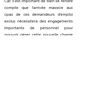
Car, il est important de bien se rendre 
compte que l’arrivée massive aux 
cpas de ces demandeurs d’emploi 
exclus nécessitera des engagements 
importants de personnel pour 
pouvoir gérer cette nouvelle charge 
de travail. Le cpas sera très 
certainement contraint de devoir 
créer de nouveaux services."
Voir tout
Posts récents