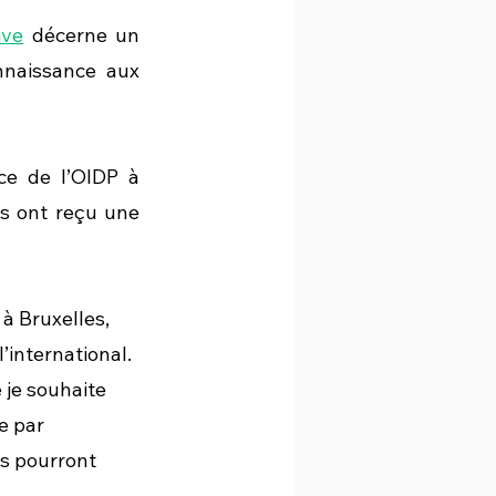
ive
 décerne un 
nnaissance aux 
e de l’OIDP à 
Grenoble, le Parlement bruxellois et le Parlement francophone bruxellois ont reçu une 
.
à Bruxelles, 
’international. 
 je souhaite 
e par 
us pourront 