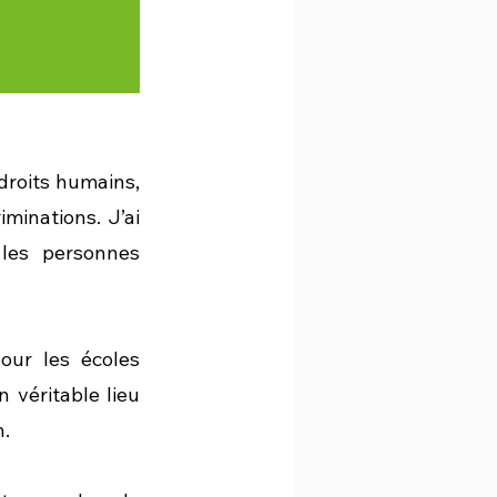
roits humains, 
minations. J’ai 
les personnes 
ur les écoles 
véritable lieu 
n.