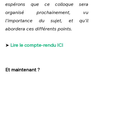
espérons que ce colloque sera 
organisé prochainement, vu 
l'importance du sujet, et qu'il 
abordera ces différents points.
➤ 
Lire le compte-rendu ICI
Et maintenant ?
Je poursuis mon travail en 
concertation avec d'autres députés 
pour pouvoir 
avancer
 sur la question 
du
respect des droits fondamentaux 
des personnes âgées,
 sur 
la 
qualité des maisons de repos
 ainsi 