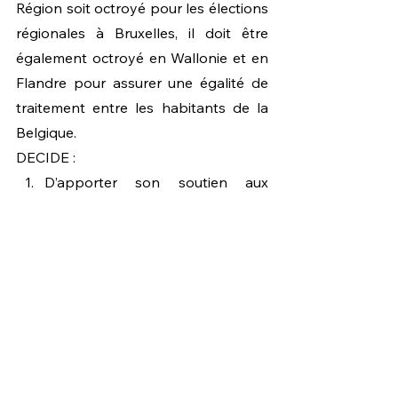
Région soit octroyé pour les élections 
régionales à Bruxelles, il doit être 
également octroyé en Wallonie et en 
Flandre pour assurer une égalité de 
traitement entre les habitants de la 
Belgique.
DECIDE :
D’apporter son soutien aux 
demandes du mouvement 
#1bru1vote
 pour les élections 
régionales de mai 2019. 
De demander que le Parlement et 
le 	Gouvernement de la Région 
Bruxelles-Capitale demandent 
que le 	droit de vote aux 
élections régionales soit étendu à 